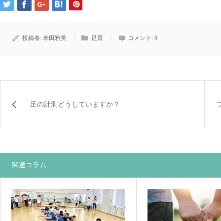
投稿者:
米田雅美
足育
コメント:
0
足の計測どうしていますか？
関連コラム