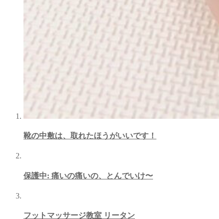
靴の中敷は、取れたほうがいいです！
保護中: 痛いの痛いの、とんでいけ〜
フットマッサージ教室 リータン