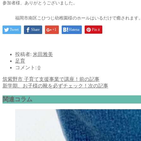
参加者様、ありがとうございました。
福岡市南区こひつじ幼稚園様のホールはいるだけで癒されます
Tweet
Share
+1
Hatena
Pin it
投稿者:
米田雅美
足育
コメント:
0
筑紫野市 子育て支援事業で講座！
前の記事
新学期、お子様の靴を必ずチェック！
次の記事
関連コラム