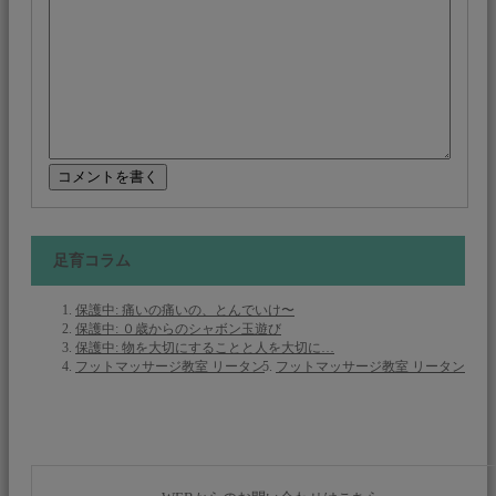
足育コラム
保護中: 痛いの痛いの、とんでいけ〜
保護中: ０歳からのシャボン玉遊び
保護中: 物を大切にすることと人を大切に…
フットマッサージ教室 リータン
フットマッサージ教室 リータン