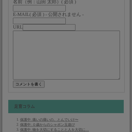
名前（例：山田 太郎）
( 必須 )
E-MAIL
( 必須 ) - 公開されません -
URL
足育コラム
保護中: 痛いの痛いの、とんでいけ〜
保護中: ０歳からのシャボン玉遊び
保護中: 物を大切にすることと人を大切に…