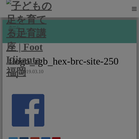
ホーム
足育コラム
flogo_rgb_hex-brc-si…
flogo_rgb_hex-brc-site-250
2019.03.10