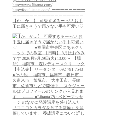
【か、か…】 ⁡ 可愛すぎるーっ♡ お手
玉に届きそうで届かない手も可愛い♡ ⁡ ⁡
⁡ ⁡ ⁡ -—