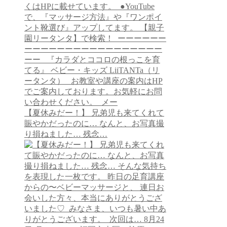
【⁡夏休みだー！】 兄弟児も来てくれて
賑やかだったのに… なんと、お写真撮
り損ねました… 残念…