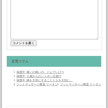
足育コラム
保護中: 痛いの痛いの、とんでいけ〜
保護中: ０歳からのシャボン玉遊び
保護中: 物を大切にすることと人を大切に…
フットマッサージ教室 リータン
フットマッサージ教室 リータン