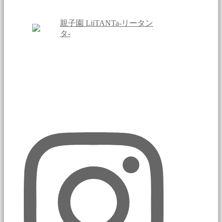
親子園 LiiTANTa-リータン
タ-