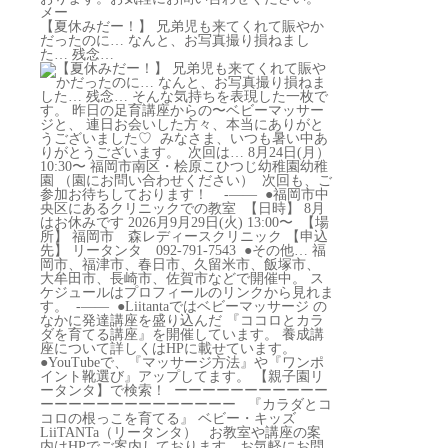
【⁡夏休みだー！】 兄弟児も来てくれて賑やか
だったのに… なんと、お写真撮り損ねまし
た… 残念…