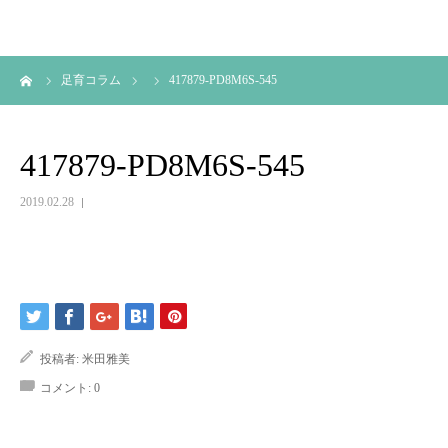
ーム
足育コラム
417879-PD8M6S-545
417879-PD8M6S-545
2019.02.28
投稿者:
米田雅美
コメント:
0