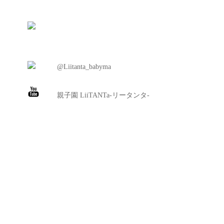
@Liitanta_babyma
親子園 LiiTANTa-リータンタ-