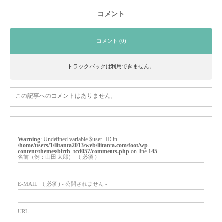
コメント
コメント (0)
トラックバックは利用できません。
この記事へのコメントはありません。
Warning
: Undefined variable $user_ID in
/home/users/1/liitanta2013/web/liitanta.com/foot/wp-
content/themes/birth_tcd057/comments.php
on line
145
名前（例：山田 太郎）
( 必須 )
E-MAIL
( 必須 ) - 公開されません -
URL