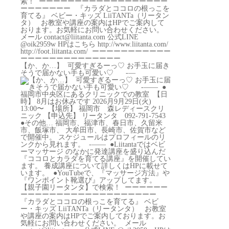
【か、か…】 ⁡ 可愛すぎるーっ♡ お手玉に届き
そうで届かない手も可愛い♡ ⁡ ⁡ ⁡ ⁡ ⁡ -—