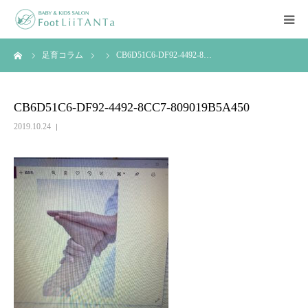
ーム
足育コラム
CB6D51C6-DF92-4492-8…
LiiTANTaについて
足育について
CB6D51C6-DF92-4492-8CC7-809019B5A450
2019.10.24
イベント情報