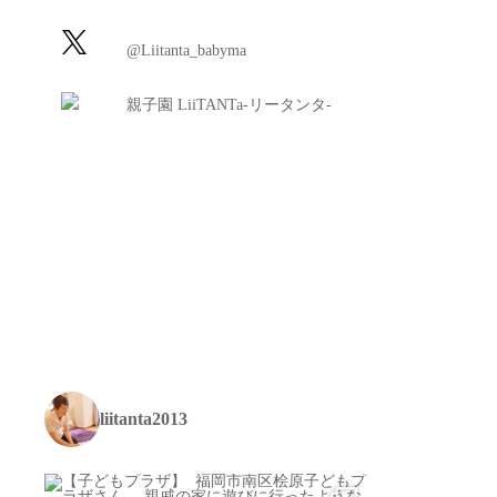
@Liitanta_babyma
親子園 LiiTANTa-リータンタ-
liitanta2013