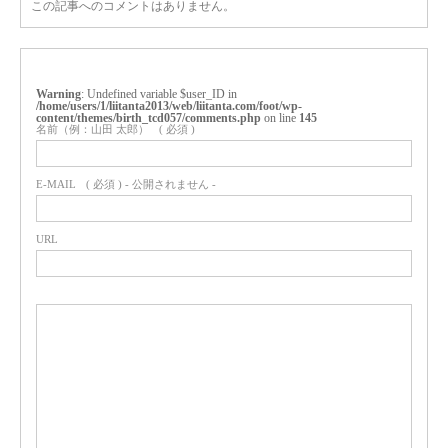
この記事へのコメントはありません。
Warning
: Undefined variable $user_ID in
/home/users/1/liitanta2013/web/liitanta.com/foot/wp-
content/themes/birth_tcd057/comments.php
on line
145
名前（例：山田 太郎）
( 必須 )
E-MAIL
( 必須 ) - 公開されません -
URL