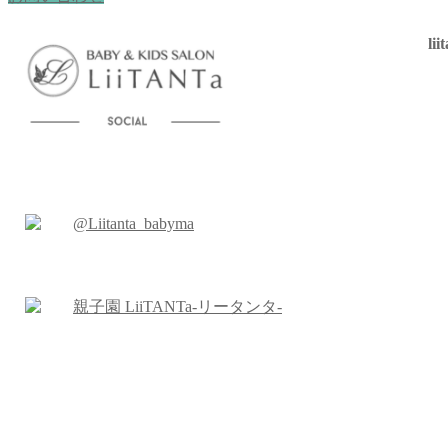
lii
@Liitanta_babyma
親子園 LiiTANTa-リータンタ-