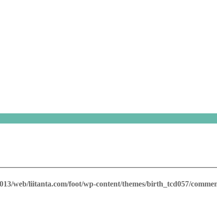
a2013/web/liitanta.com/foot/wp-content/themes/birth_tcd057/comme