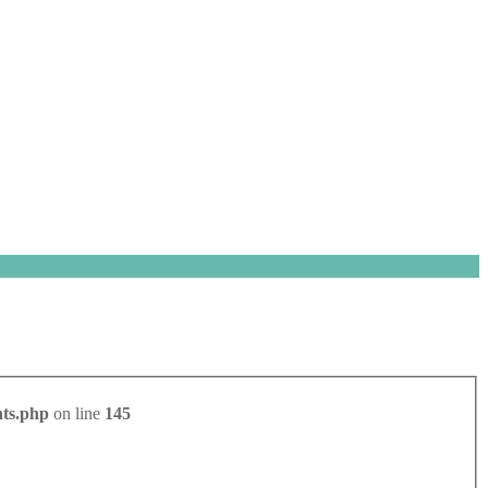
nts.php
on line
145